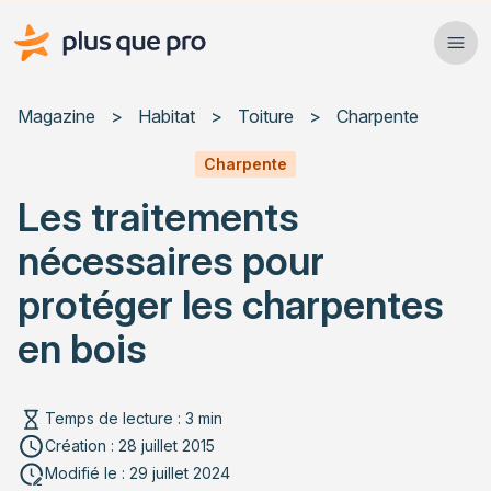
Plus que pro Mag'
Ope
Close
Magazine
>
Habitat
>
Toiture
>
Charpente
Habitat
Charpente
Les traitements
Services
nécessaires pour
Actualités
protéger les charpentes
en bois
Rechercher un article
Temps de lecture : 3 min
Création : 28 juillet 2015
Modifié le : 29 juillet 2024