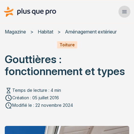
Plus que pro Mag'
Ope
Close
Magazine
>
Habitat
>
Aménagement extérieur
Habitat
Toiture
Gouttières :
Services
fonctionnement et types
Actualités
Temps de lecture : 4 min
Création : 05 juillet 2016
Rechercher un article
Modifié le : 22 novembre 2024