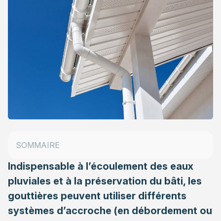
Comment fonctionne une gouttière ?
Les différents types de gouttières
Section et matériau : comment choisir sa
SOMMAIRE
gouttière ?
Indispensable à l’écoulement des eaux
pluviales et à la préservation du bâti, les
gouttières peuvent utiliser différents
systèmes d’accroche (en débordement ou