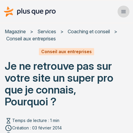
Plus que pro Mag'
Ope
Close
Magazine
>
Services
>
Coaching et conseil
>
Conseil aux entreprises
Habitat
Conseil aux entreprises
Services
Je ne retrouve pas sur
Actualités
votre site un super pro
que je connais,
Pourquoi ?
Rechercher un article
Temps de lecture : 1 min
Création : 03 février 2014