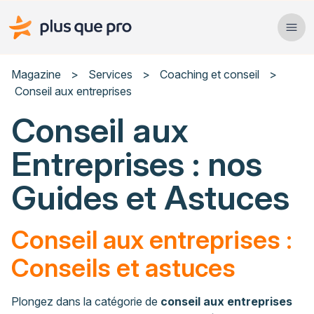
Plus que pro Mag'
Ope
Close
Magazine
>
Services
>
Coaching et conseil
>
Conseil aux entreprises
Habitat
Conseil aux
Services
Entreprises : nos
Actualités
Guides et Astuces
Conseil aux entreprises :
Rechercher un article
Conseils et astuces
Plongez dans la catégorie de
conseil aux entreprises