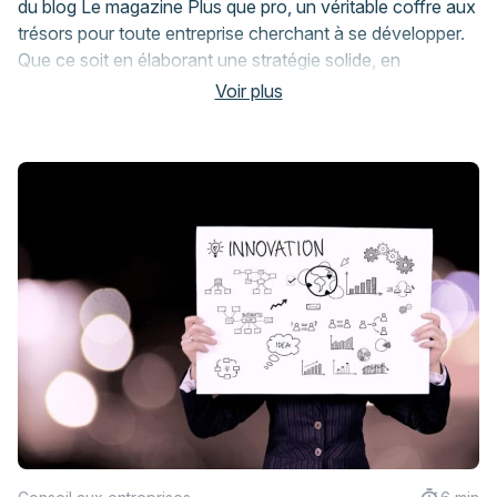
du blog Le magazine Plus que pro, un véritable coffre aux
trésors pour toute entreprise cherchant à se développer.
Que ce soit en élaborant une stratégie solide, en
optimisant les performances ou en améliorant les services
Voir plus
clients, nos
articles de conseil aux entreprises
couvrent tous les aspects cruciaux du monde des
affaires. Bénéficiez d’un aperçu précieux du secteur
grâce à nos
actualités de conseil aux entreprises
et
trouvez la voie du succès avec notre
guide de conseil
aux entreprises
. Alimentée continuellement avec des
informations pertinentes et actuelles, cette catégorie vise
à vous donner une longueur d’avance dans le monde
compétitif des affaires.