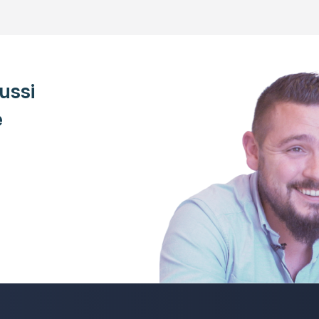
ussi
e