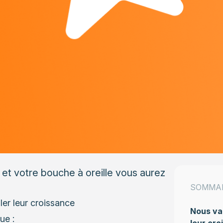
t et votre bouche à oreille vous aurez
SOMMA
ler leur croissance
Nous val
ue :
leur cro