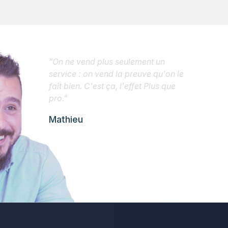
"On ne vend plus seulement un
service : on vend la preuve qu'on le
fait bien. C'est ça, l'effet Plus que
pro."
Mathieu