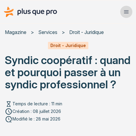
Plus que pro Mag'
Ope
Close
Magazine
>
Services
>
Droit - Juridique
Habitat
Droit - Juridique
Syndic coopératif : quand
Services
et pourquoi passer à un
Actualités
syndic professionnel ?
Temps de lecture : 11 min
Rechercher un article
Création : 08 juillet 2026
Modifié le : 28 mai 2026