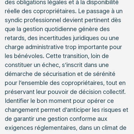
des obligations légales et à la disponibilité
professionnel
réelle des copropriétaires. Le passage à un
L’optimisation budgétaire et la gestion du fonds
syndic professionnel devient pertinent dès
travaux
que la gestion quotidienne génère des
La sérénité retrouvée pour les copropriétaires
retards, des incertitudes juridiques ou une
Organiser la transition vers un syndic professionnel
charge administrative trop importante pour
en toute sérénité
les bénévoles. Cette transition, loin de
Les étapes pratiques du changement de syndic
constituer un échec, s’inscrit dans une
Maintenir le lien et le contrôle démocratique
démarche de sécurisation et de sérénité
pour l’ensemble des copropriétaires, tout en
préservant leur pouvoir de décision collectif.
Identifier le bon moment pour opérer ce
changement permet d’anticiper les risques et
de garantir une gestion conforme aux
exigences réglementaires, dans un climat de