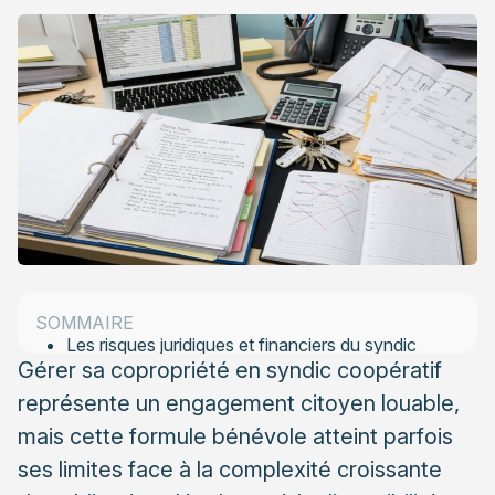
Comprendre le fonctionnement du syndic coopératif
et ses limites structurelles
Les responsabilités légales du président de
conseil syndical
Les difficultés fréquentes de mobilisation des
copropriétaires
Identifier les signaux d’alerte justifiant le
recours à un professionnel
SOMMAIRE
Les risques juridiques et financiers du syndic
Gérer sa copropriété en syndic coopératif
bénévole
représente un engagement citoyen louable,
Les erreurs courantes en matière de
mais cette formule bénévole atteint parfois
gouvernance
ses limites face à la complexité croissante
Les garanties et avantages concrets du syndic